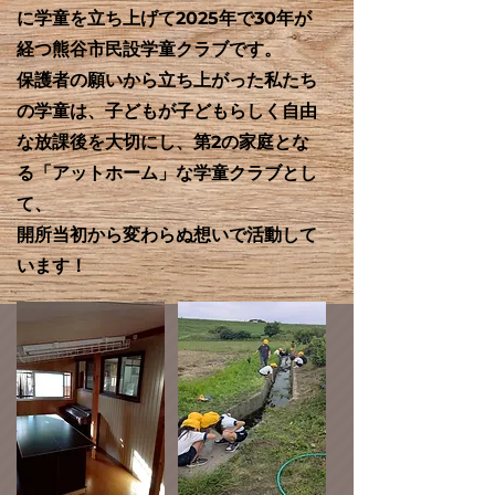
に学童を立ち上げて2025年で30年が
経つ熊谷市民設学童クラブです。
保護者の願いから立ち上がった私たち
の学童は、子どもが子どもらしく自由
な放課後を大切にし、第2の家庭とな
る「アットホーム」な学童クラブとし
て、
開所当初から変わらぬ想いで活動して
います！